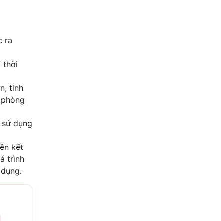
c ra
 thời
n, tinh
c phòng
m sử dụng
iên kết
á trình
 dụng.