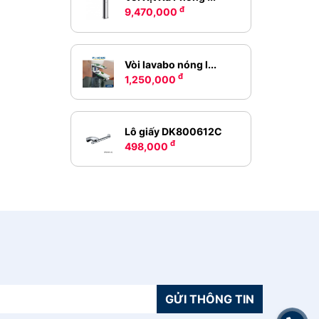
đ
9,470,000
Vòi lavabo nóng l...
đ
1,250,000
Lô giấy DK800612C
đ
498,000
GỬI THÔNG TIN