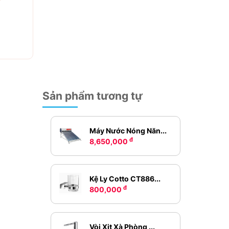
Sản phẩm tương tự
Máy Nước Nóng Năn...
đ
8,650,000
Kệ Ly Cotto CT886...
đ
800,000
Vòi Xịt Xà Phòng ...