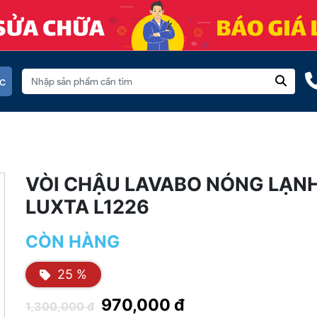
c
VÒI CHẬU LAVABO NÓNG LẠN
LUXTA L1226
CÒN HÀNG
25 %
970,000 đ
1,300,000 đ