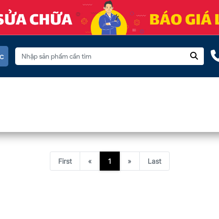
c
First
«
1
»
Last