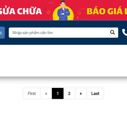
c
First
«
1
2
»
Last