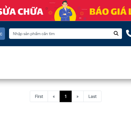
c
First
«
1
»
Last