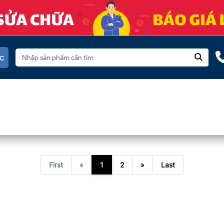
c
First
«
1
2
»
Last