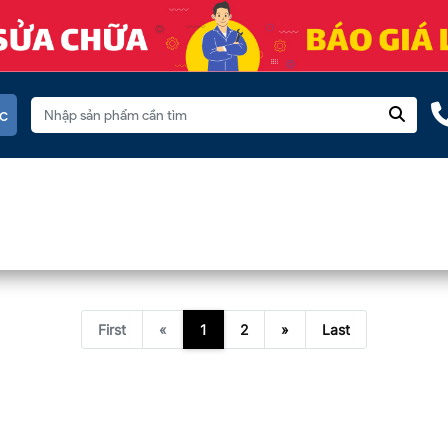
c
First
«
1
2
»
Last