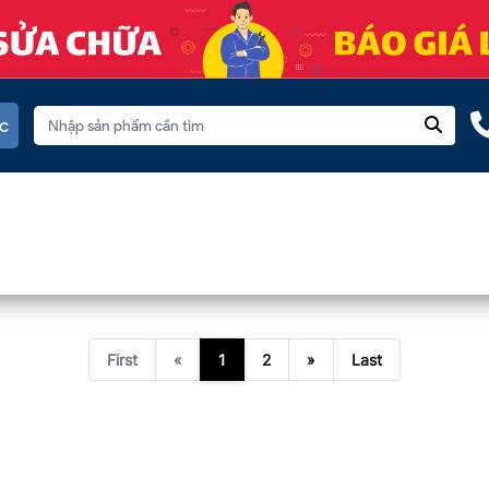
c
First
«
1
2
»
Last