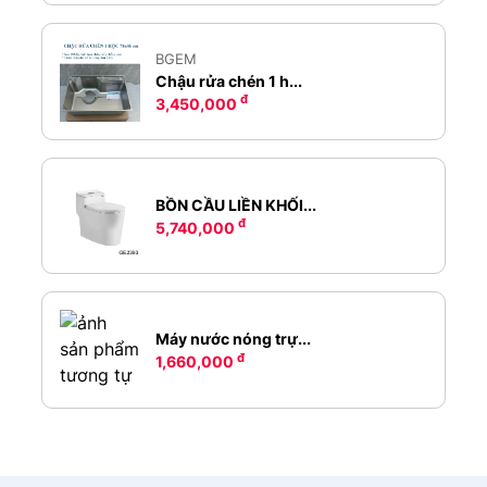
BGEM
Chậu rửa chén 1 h...
đ
3,450,000
BỒN CẦU LIỀN KHỐI...
đ
5,740,000
Máy nước nóng trự...
đ
1,660,000