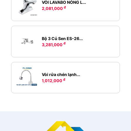
VÒI LAVABO NÓNG L...
đ
2,081,000
Bộ 3 Củ Sen ES-26...
đ
3,281,000
Vòi rửa chén lạnh...
đ
1,012,000