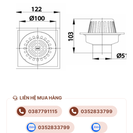
LIÊN HỆ MUA HÀNG
0387791115
0352833799
0352833799