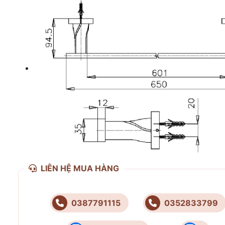
LIÊN HỆ MUA HÀNG
0387791115
0352833799