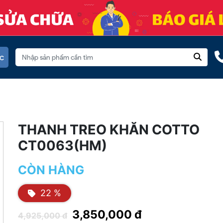
c
THANH TREO KHĂN COTTO
CT0063(HM)
CÒN HÀNG
22 %
3,850,000 đ
4,925,000 đ