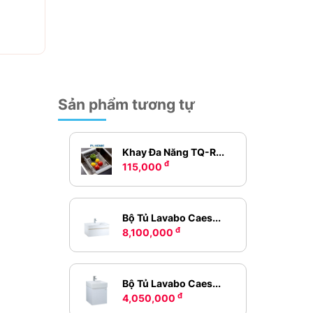
Sản phẩm tương tự
Khay Đa Năng TQ-R...
đ
115,000
Bộ Tủ Lavabo Caes...
đ
8,100,000
Bộ Tủ Lavabo Caes...
đ
4,050,000