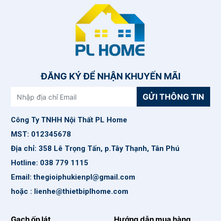
ĐĂNG KÝ ĐỂ NHẬN KHUYẾN MÃI
GỬI THÔNG TIN
Công Ty TNHH Nội Thất PL Home
MST: 012345678
Địa chỉ: 358 Lê Trọng Tấn, p.Tây Thạnh, Tân Phú
Hotline: 038 779 1115
Email: thegioiphukienpl@gmail.com
hoặc : lienhe@thietbiplhome.com
Gạch ốp lát
Hướng dẫn mua hàng