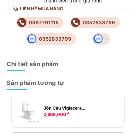
thành viên trong gia đình
LIÊN HỆ MUA HÀNG
0387791115
0352833799
0352833799
Chi tiết sản phẩm
Sản phẩm tương tự
Bồn Cầu Viglacera...
đ
2,660,000