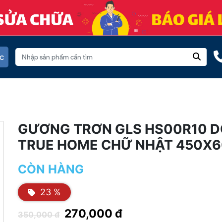
c
GƯƠNG TRƠN GLS HS00R10 
TRUE HOME CHỮ NHẬT 450X
CÒN HÀNG
23 %
270,000 đ
350,000 đ