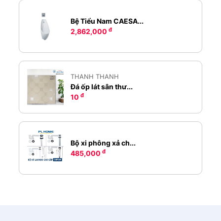
Bệ Tiểu Nam CAESA...
đ
2,862,000
THANH THANH
Đá ốp lát sân thư...
đ
10
Bộ xi phông xả ch...
đ
485,000