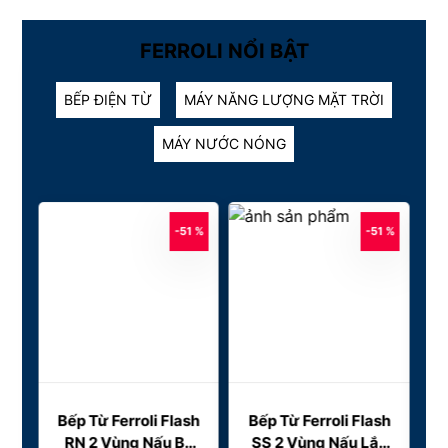
FERROLI NỔI BẬT
BẾP ĐIỆN TỪ
MÁY NĂNG LƯỢNG MẶT TRỜI
MÁY NƯỚC NÓNG
1 %
-51 %
-51 %
sh
Bếp Từ Ferroli Flash
Bếp Từ Ferroli Flash
B