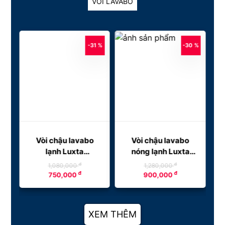
VÒI LAVABO
5 %
-31 %
-30 %
Vòi chậu lavabo
Vòi chậu lavabo
lạnh Luxta
nóng lạnh Luxta
L1105T3B
L1210C
đ
đ
1,080,000
1,280,000
đ
đ
750,000
900,000
XEM THÊM