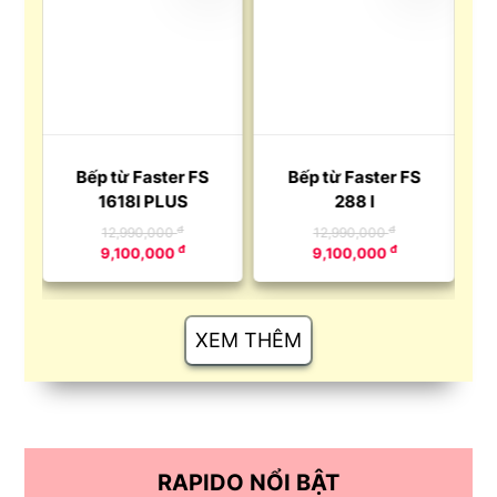
Bếp từ Faster FS
Bếp từ Faster FS
1618I PLUS
288 I
đ
đ
12,990,000
12,990,000
đ
đ
9,100,000
9,100,000
XEM THÊM