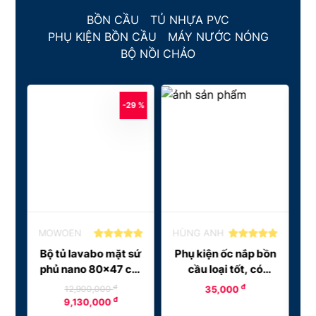
TOP BÁN CHẠY
BỒN CẦU
TỦ NHỰA PVC
PHỤ KIỆN BỒN CẦU
MÁY NƯỚC NÓNG
BỘ NỒI CHẢO
6 %
-29 %
B
MOWOEN
HÙNG ANH
Bộ tủ lavabo mặt sứ
Phụ kiện ốc nắp bồn
phủ nano 80x47 cm
cầu loại tốt, có
- nhựa PVC dày,
nhiều kích thước chi
đ
đ
12,900,000
35,000
m
gương Led
tiết kèm theo hình
đ
9,130,000