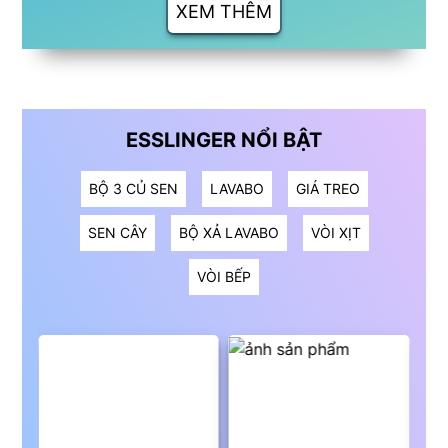
XEM THÊM
ESSLINGER NỔI BẬT
BỘ 3 CỦ SEN
LAVABO
GIÁ TREO
SEN CÂY
BỘ XẢ LAVABO
VÒI XỊT
VÒI BẾP