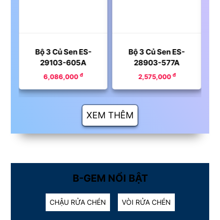
Bộ 3 Củ Sen ES-
Bộ 3 Củ Sen ES-
29103-605A
28903-577A
đ
đ
6,086,000
2,575,000
XEM THÊM
B-GEM NỔI BẬT
CHẬU RỬA CHÉN
VÒI RỬA CHÉN