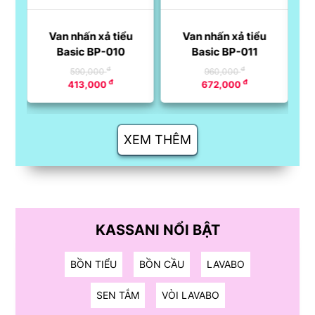
ng
Van nhấn xả tiểu
Van nhấn xả tiểu
Basic BP-010
Basic BP-011
đ
đ
590,000
960,000
đ
đ
413,000
672,000
XEM THÊM
KASSANI NỔI BẬT
BỒN TIỂU
BỒN CẦU
LAVABO
SEN TẮM
VÒI LAVABO