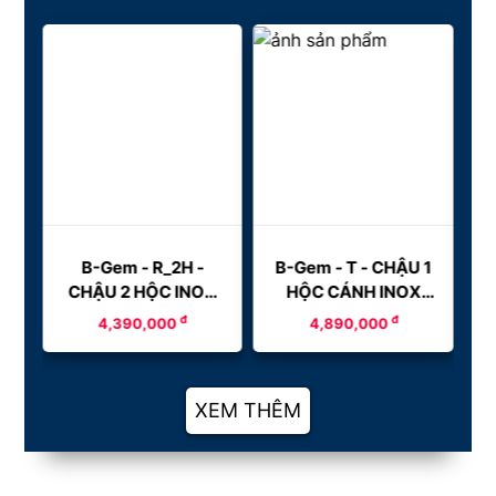
B-Gem - R_2H -
B-Gem - T - CHẬU 1
CHẬU 2 HỘC INOX
HỘC CÁNH INOX
ÀY
304
304
đ
đ
4,390,000
4,890,000
XEM THÊM