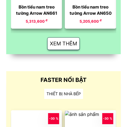
o
Bồn tiểu nam treo
Bồn tiểu nam treo
tường Arrow AN661
tường Arrow AN650
t
đ
đ
5,313,600
5,205,600
XEM THÊM
FASTER NỔI BẬT
THIẾT BỊ NHÀ BẾP
0 %
-30 %
-30 %