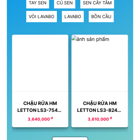
TAY SEN
CỦ SEN
SEN CÂY TẮM
VÒI LAVABO
LAVABO
BỒN CẦU
CHẬU RỬA HM
CHẬU RỬA HM
C
5-
LETTON LS3-7546-
LETTON LS3-8245-
L
1H DV
2H DV
đ
đ
3,640,000
3,610,000