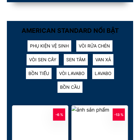
AMERICAN STANDARD NỔI BẬT
PHỤ KIỆN VỆ SINH
VÒI RỬA CHÉN
VÒI SEN CÂY
SEN TẮM
VAN XẢ
BỒN TIỂU
VÒI LAVABO
LAVABO
BỒN CẦU
 %
-6 %
-13 %