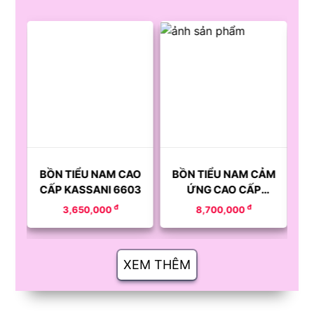
AO
BỒN TIỂU NAM CAO
BỒN TIỂU NAM CẢM
B
05
CẤP KASSANI 6603
ỨNG CAO CẤP
KASSANI 6620
đ
đ
3,650,000
8,700,000
XEM THÊM