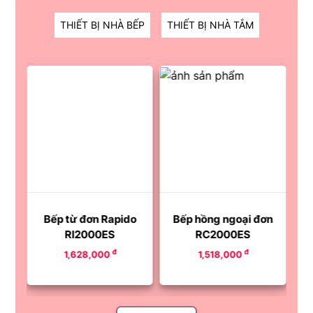
RAPIDO NỔI BẬT
THIẾT BỊ NHÀ BẾP
THIẾT BỊ NHÀ TẮM
8 %
r
Bếp từ đơn Rapido
Bếp hồng ngoại đơn
RI2000ES
RC2000ES
đ
đ
1,628,000
1,518,000