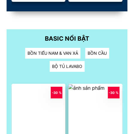
BASIC NỔI BẬT
BỒN TIỂU NAM & VAN XẢ
BỒN CẦU
BỘ TỦ LAVABO
0 %
-30 %
-30 %