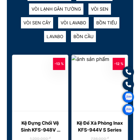
PHỤ KIỆN VỆ SINH
VÒI RỬA CHÉN
VÒI LẠNH GẮN TƯỜNG
VÒI SEN
VÒI SEN CÂY
VÒI LAVABO
BỒN TIỂU
LAVABO
BỒN CẦU
3 %
-13 %
-12 %
i
Kệ Đựng Chổi Vệ
Kệ Để Xà Phòng Inax
K
S
Sinh KFS-948V S
KFS-944V S Series